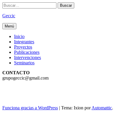
Saltar
Buscar:
al
contenido
Geccic
Menú
Inicio
Integrantes
Proyectos
Publicaciones
Intervenciones
Seminarios
Loading
CONTACTO
posts…
grupogeccic@gmail.com
Funciona gracias a WordPress
|
Tema: Ixion por
Automattic
.