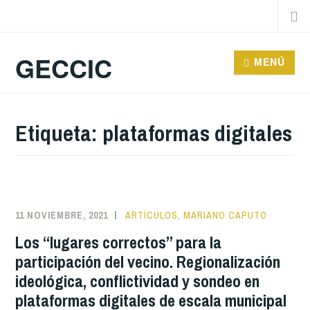
Saltar
Buscar
al
contenido
GECCIC
MENÚ
Etiqueta:
plataformas digitales
11 NOVIEMBRE, 2021
ARTÍCULOS
,
MARIANO CAPUTO
Los “lugares correctos” para la
participación del vecino. Regionalización
ideológica, conflictividad y sondeo en
plataformas digitales de escala municipal