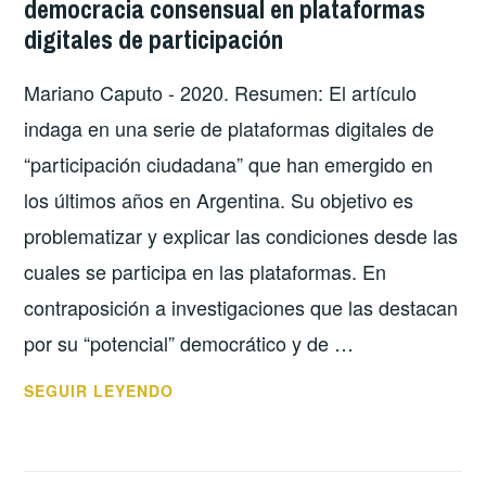
democracia consensual en plataformas
DE
digitales de participación
UNA
SERIE
Mariano Caputo - 2020. Resumen: El artículo
DE
PLATAFORMAS
indaga en una serie de plataformas digitales de
DIGITALES
“participación ciudadana” que han emergido en
DE
los últimos años en Argentina. Su objetivo es
PARTICIPACIÓN
problematizar y explicar las condiciones desde las
cuales se participa en las plataformas. En
contraposición a investigaciones que las destacan
por su “potencial” democrático y de …
¿ÁGORAS
SEGUIR LEYENDO
VIRTUALES?
NEOLIBERALISMO
Y