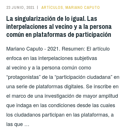
DEL
23 JUNIO, 2021
ARTÍCULOS
,
MARIANO CAPUTO
VECINO.
La singularización de lo igual. Las
REGIONALIZACIÓN
interpelaciones al vecino y a la persona
IDEOLÓGICA,
común en plataformas de participación
CONFLICTIVIDAD
Y
Mariano Caputo - 2021. Resumen: El artículo
SONDEO
EN
enfoca en las interpelaciones subjetivas
PLATAFORMAS
al vecino y a la persona común como
DIGITALES
“protagonistas” de la “participación ciudadana” en
DE
una serie de plataformas digitales. Se inscribe en
ESCALA
MUNICIPAL
el marco de una investigación de mayor amplitud
que indaga en las condiciones desde las cuales
los ciudadanos participan en las plataformas, a
las que …