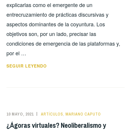
explicarlas como el emergente de un
PARTICIPACIÓN
entrecruzamiento de prácticas discursivas y
aspectos dominantes de la coyuntura. Los
objetivos son, por un lado, precisar las
condiciones de emergencia de las plataformas y,
por el …
LA
SEGUIR LEYENDO
TECNOLOGÍA
ENTRE
LOS
REPRESENTANTES
Y
LOS
10 MAYO, 2021
ARTÍCULOS
,
MARIANO CAPUTO
REPRESENTADOS.
¿Ágoras virtuales? Neoliberalismo y
ARQUEOLOGÍA