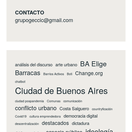
CONTACTO
grupogeccic@gmail.com
BA Elige
análisis del discurso
arte urbano
Barracas
Change.org
Barrios Activos
Boti
chatbot
Ciudad de Buenos Aires
ciudad pospandemia
Comunas
comunicación
conflicto urbano
Costa Salguero
countryficación
democracia digital
Covid19
cultura emprendedora
destacados
dictadura
descentralización
ideología
espacio público