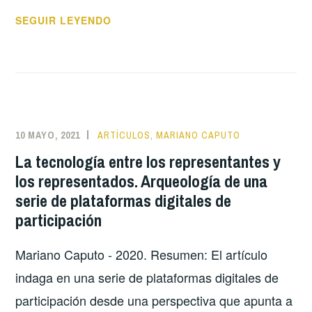
LA
SEGUIR LEYENDO
SINGULARIZACIÓN
DE
LO
IGUAL.
LAS
INTERPELACIONES
10 MAYO, 2021
ARTÍCULOS
,
MARIANO CAPUTO
AL
La tecnología entre los representantes y
VECINO
los representados. Arqueología de una
Y
serie de plataformas digitales de
A
participación
LA
PERSONA
Mariano Caputo - 2020. Resumen: El artículo
COMÚN
EN
indaga en una serie de plataformas digitales de
PLATAFORMAS
participación desde una perspectiva que apunta a
DE