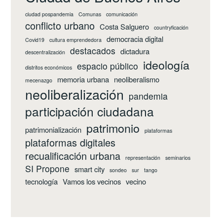
ciudad pospandemia
Comunas
comunicación
conflicto urbano
Costa Salguero
countryficación
democracia digital
Covid19
cultura emprendedora
destacados
dictadura
descentralización
ideología
espacio público
distritos económicos
memoria urbana
neoliberalismo
mecenazgo
neoliberalización
pandemia
participación ciudadana
patrimonio
patrimonialización
plataformas
plataformas digitales
recualificación urbana
representación
seminarios
SI Propone
smart city
sondeo
sur
tango
tecnología
Vamos los vecinos
vecino