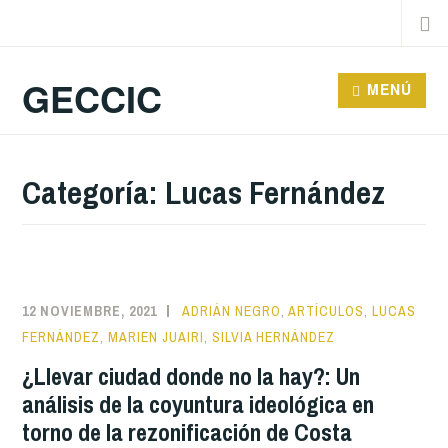
Saltar
Buscar
al
contenido
GECCIC
MENÚ
Categoría:
Lucas Fernández
12 NOVIEMBRE, 2021
ADRIÁN NEGRO
,
ARTÍCULOS
,
LUCAS
FERNÁNDEZ
,
MARIEN JUAIRI
,
SILVIA HERNÁNDEZ
¿Llevar ciudad donde no la hay?: Un
análisis de la coyuntura ideológica en
torno de la rezonificación de Costa