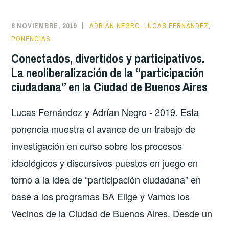
PARTICIPÁS.
UN
8 NOVIEMBRE, 2019
ADRIÁN NEGRO
,
LUCAS FERNÁNDEZ
,
ANÁLISIS
PONENCIAS
SOBRE
Conectados, divertidos y participativos.
EL
La neoliberalización de la “participación
PROCESO
ciudadana” en la Ciudad de Buenos Aires
DE
DESPOLITIZACIÓN
Lucas Fernández y Adrían Negro - 2019. Esta
E
INDIVIDUALIZACIÓN
ponencia muestra el avance de un trabajo de
DE
investigación en curso sobre los procesos
LA
ideológicos y discursivos puestos en juego en
“PARTICIPACIÓN
torno a la idea de “participación ciudadana” en
CIUDADANA”
base a los programas BA Elige y Vamos los
Vecinos de la Ciudad de Buenos Aires. Desde un