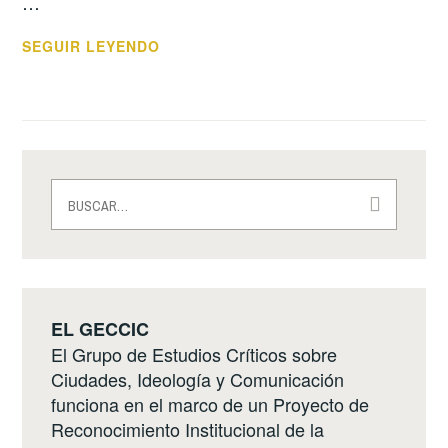
…
CONECTADOS,
SEGUIR LEYENDO
DIVERTIDOS
Y
PARTICIPATIVOS.
LA
NEOLIBERALIZACIÓN
Buscar:
DE
LA
“PARTICIPACIÓN
CIUDADANA”
EN
EL GECCIC
LA
El Grupo de Estudios Críticos sobre
CIUDAD
Ciudades, Ideología y Comunicación
DE
funciona en el marco de un Proyecto de
BUENOS
Reconocimiento Institucional de la
AIRES