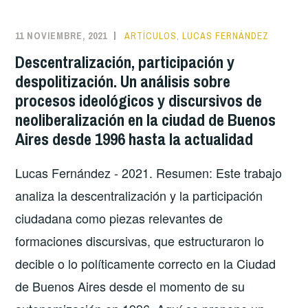
HAY?:
UN
11 NOVIEMBRE, 2021
ARTÍCULOS
,
LUCAS FERNÁNDEZ
ANÁLISIS
Descentralización, participación y
DE
despolitización. Un análisis sobre
LA
procesos ideológicos y discursivos de
COYUNTURA
neoliberalización en la ciudad de Buenos
IDEOLÓGICA
Aires desde 1996 hasta la actualidad
EN
TORNO
Lucas Fernández - 2021. Resumen: Este trabajo
DE
LA
analiza la descentralización y la participación
REZONIFICACIÓN
ciudadana como piezas relevantes de
DE
formaciones discursivas, que estructuraron lo
COSTA
decible o lo políticamente correcto en la Ciudad
SALGUERO
de Buenos Aires desde el momento de su