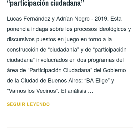
“participación ciudadana”
NEOLIBERALIZACIÓN
EN
Lucas Fernández y Adrían Negro - 2019. Esta
LA
CIUDAD
ponencia indaga sobre los procesos ideológicos y
DE
discursivos puestos en juego en torno a la
BUENOS
construcción de “ciudadanía” y de “participación
AIRES
ciudadana” involucrados en dos programas del
DESDE
1996
área de “Participación Ciudadana” del Gobierno
HASTA
de la Ciudad de Buenos Aires: “BA Elige” y
LA
“Vamos los Vecinos”. El análisis …
ACTUALIDAD
EN
SEGUIR LEYENDO
TODO
ESTÁS
VOS…
CUANDO